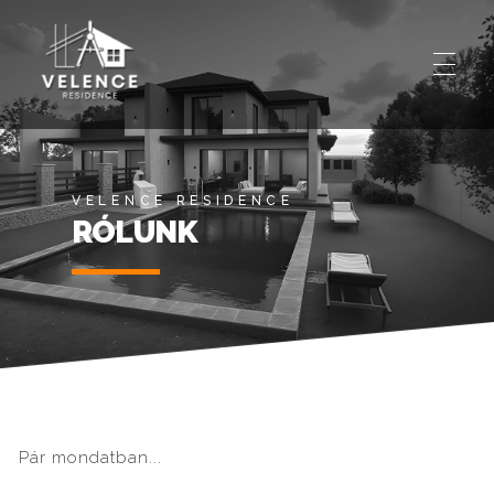
Eladó ház Velence, eladó ház
Eladó ház Velence, eladó ház
VELENCE RESIDENCE
RÓLUNK
Pár mondatban...