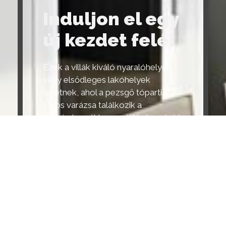
Induljon el egy
új kezdet felé!
Ezek a villák kiváló nyaralóhelyek
vagy elsődleges lakóhelyek
lehetnek, ahol a pezsgő tóparti
város varázsa találkozik a
megérdemelt luxussal. Ne hagyja ki
a lehetőséget, hogy megvásárolja
az ideális otthonát Velencén, ahol a
modernitás harmóniában él a
természettel. Tegye ezeket a
villákat a menedékévé, ahol minden
részlet az Ön maximális kényelmét
és luxus életmódját szolgálja. Vegye
fel velünk a kapcsolatot még ma,