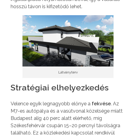
hosszú távon is kifizetődő lehet.
Látványterv
Stratégiai elhelyezkedés
Velence egyik legnagyobb előnye a
fekvése
. Az
M7-es autópálya és a vasútvonal közelsége miatt
Budapest alig 40 perc alatt elérhető, míg
Székesfehérvár csupán 15–20 percnyi távolságra
található. Ez a közlekedési kapcsolat rendkívül