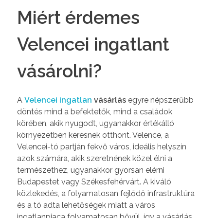
Miért érdemes
Velencei ingatlant
vásárolni?
A
Velencei ingatlan
vásárlás
egyre népszerűbb
döntés mind a befektetők, mind a családok
körében, akik nyugodt, ugyanakkor értékálló
környezetben keresnek otthont. Velence, a
Velencei-tó partján fekvő város, ideális helyszín
azok számára, akik szeretnének közel élni a
természethez, ugyanakkor gyorsan elérni
Budapestet vagy Székesfehérvárt. A kiváló
közlekedés, a folyamatosan fejlődő infrastruktúra
és a tó adta lehetőségek miatt a város
ingatlanpiaca folyamatosan bővül, így a vásárlás