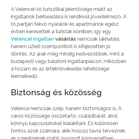
A Velencei-tó turisztikai jelentősége miatt az
ingatlanok bérbeadása is rendkívül jövedelmező. A
tó partján fekvő nyaralók és apartmanok egész
évben keresettek a turisták körében, így egy
Velencei ingatlan
vásárlás
nemcsak lakhatási,
hanem üzleti szempontból is kifejezetten jó
döntés. Az árak még mindig kedvezőbbek, mint a
budapesti vagy balatoni ingatlanpiacon, miközben
a hozam és az értéknövekedés lehetősége
kiemelkedő.
Biztonság és közösség
Velence nemcsak szép, hanem biztonságos is. A
város közössége összetartó, családbarát, ahol
könnyű kapcsolatokat kialakítani. Ez különösen
fontos azok számára, akik hosszú távra terveznek,
és szeretnének stabil, nyugodt környezetben