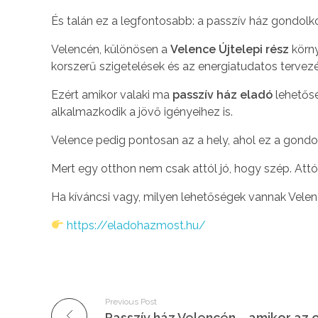
És talán ez a legfontosabb: a passzív ház gondolk
Velencén, különösen a
Velence Újtelepi rész
körny
korszerű szigetelések és az energiatudatos tervez
Ezért amikor valaki ma
passzív ház eladó
lehetősé
alkalmazkodik a jövő igényeihez is.
Velence pedig pontosan az a hely, ahol ez a gondo
Mert egy otthon nem csak attól jó, hogy szép. Attól
Ha kíváncsi vagy, milyen lehetőségek vannak Vele
https://eladohazmost.hu/
Previous Post