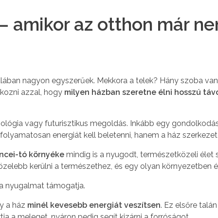
– amikor az otthon már ne
talában nagyon egyszerűek. Mekkora a telek? Hány szoba van
lkozni azzal, hogy
milyen házban szeretne élni hosszú táv
ológia vagy futurisztikus megoldás. Inkább egy gondolkodásm
olyamatosan energiát kell beletenni, hanem a ház szerkezete 
ncei-tó környéke
mindig is a nyugodt, természetközeli élet
özelebb kerülni a természethez, és egy olyan környezetben él
 a nyugalmat támogatja.
gy a ház
minél kevesebb energiát veszítsen
. Ez elsőre talá
tja a meleget, nyáron pedig segít kizárni a forróságot.