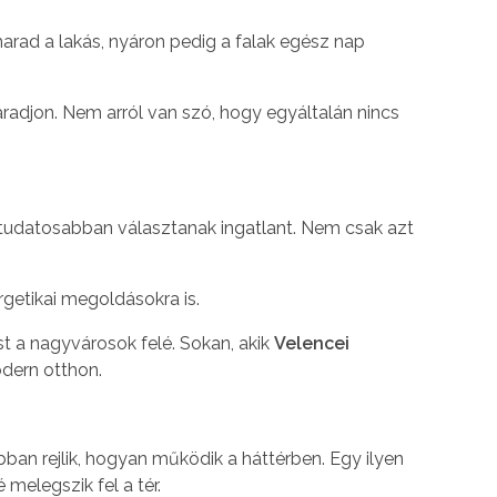
marad a lakás, nyáron pedig a falak egész nap
aradjon. Nem arról van szó, hogy egyáltalán nincs
tudatosabban választanak ingatlant. Nem csak azt
rgetikai megoldásokra is.
st a nagyvárosok felé. Sokan, akik
Velencei
dern otthon.
bban rejlik, hogyan működik a háttérben. Egy ilyen
melegszik fel a tér.