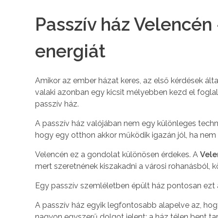
Passzív ház Velencén 
energiát
Amikor az ember házat keres, az első kérdések ál
valaki azonban egy kicsit mélyebben kezd el fogla
passzív ház.
A passzív ház valójában nem egy különleges techn
hogy egy otthon akkor működik igazán jól, ha nem f
Velencén ez a gondolat különösen érdekes. A
Vele
mert szeretnének kiszakadni a városi rohanásból, k
Egy passzív szemléletben épült ház pontosan ezt
A passzív ház egyik legfontosabb alapelve az, ho
nagyon egyszerű dolgot jelent: a ház télen bent tar