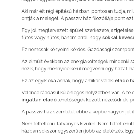
Aki már élt régi építésű házban, pontosan tudja, m
ontják a meleget. A passzív ház filozófiája pont ezt
Egy jól megtervezett épület szerkezete, szigetelés
fűtés vagy hűtés, hanem arról, hogy
sokkal keves
Ez nemcsak kényelmi kérdés. Gazdasági szempontb
Az elmúlt években az energiaköltségek mindenki 
nézik, hogy mennyibe kerül megvenni egy házat, h
Ez az egyik oka annak, hogy amikor valaki
eladó h
Velence ráadásul különleges helyzetben van. A tele
ingatlan eladó
lehetőségek között nézelődnek, po
A passzív ház szemlélet ebbe a képbe nagyon jól ill
Nem feltétlenül látványos kívülről. Nem feltétlenü
házban sokszor egyszerűen jobb az életérzés. Egye