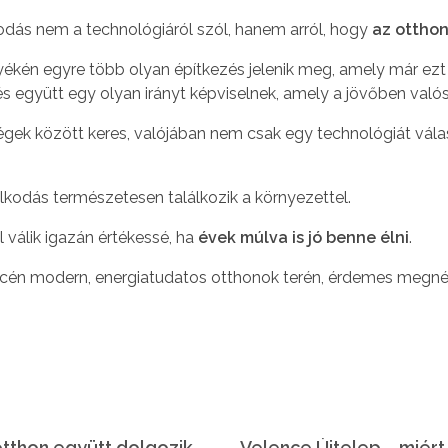
odás nem a technológiáról szól, hanem arról, hogy
az ottho
ékén egyre több olyan építkezés jelenik meg, amely már ezt
és együtt egy olyan irányt képviselnek, amely a jövőben val
gek között keres, valójában nem csak egy technológiát válas
lkodás természetesen találkozik a környezettel.
 válik igazán értékessé, ha
évek múlva is jó benne élni
.
ncén modern, energiatudatos otthonok terén, érdemes megnéz
Passzív ház Velencén – amikor az otthon együtt dolgozik a természettel