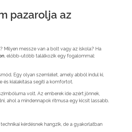
m pazarolja az
? Milyen messze van a bolt vagy az iskola? Ha
on
, előbb-utóbb találkozik egy fogalommal:
ód. Egy olyan szemlélet, amely abból indul ki,
és kialakítása segíti a komfortot.
 szimbóluma volt. Az emberek ide azért jönnek,
ni, ahol a mindennapok ritmusa egy kicsit lassabb.
n technikai kérdésnek hangzik, de a gyakorlatban