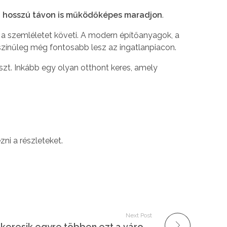
n hosszú távon is működőképes maradjon
.
 a szemléletet követi. A modern építőanyagok, a
ószínűleg még fontosabb lesz az ingatlanpiacon.
zt. Inkább egy olyan otthont keres, amely
ni a részleteket.
Next Post
Velence Újtelep – miért keresik egyre többen ezt a városrészt?