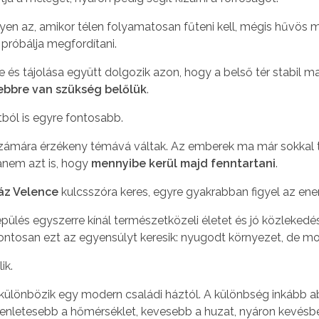
ilyen az, amikor télen folyamatosan fűteni kell, mégis hűvös 
 próbálja megfordítani.
e és tájolása együtt dolgozik azon, hogy a belső tér stabil m
ebbre van szükség belőlük
.
ól is egyre fontosabb.
számára érzékeny témává váltak. Az emberek ma már sokkal 
anem azt is, hogy
mennyibe kerül majd fenntartani
.
áz Velence
kulcsszóra keres, egyre gyakrabban figyel az ene
pülés egyszerre kínál természetközeli életet és jó közlekedé
ntosan ezt az egyensúlyt keresik: nyugodt környezet, de mo
ik.
l különbözik egy modern családi háztól. A különbség inkább a
nletesebb a hőmérséklet, kevesebb a huzat, nyáron kevésbé 