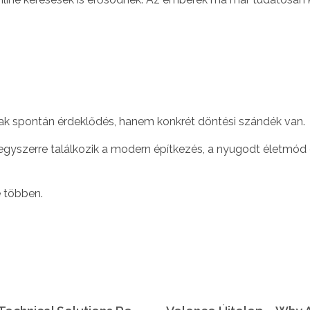
sak spontán érdeklődés, hanem konkrét döntési szándék van.
 egyszerre találkozik a modern építkezés, a nyugodt életmód 
e többen.