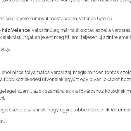
en sok figyelem irányul mostanában: Velence Újtelep.
 ház Velence
, valószínűleg már találkoztak ezzel a városré
lakítású ingatlan jelent meg itt, ami teljesen új szintre emel
súly.
 ahol nincs folyamatos városi zaj, mégis minden fontos szol
a főbb közlekedési útvonalak együtt egy olyan lokációt hoz
rengeteget számít azok számára, akik a fővároshoz kötődne
ni.
k legerősebb oka annak, hogy egyre többen keresnek
Velencei
rű.