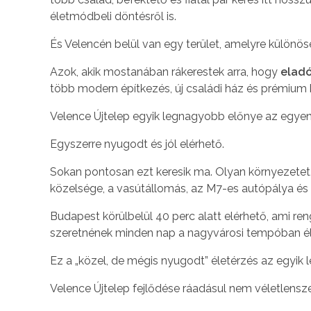
életmódbeli döntésről is.
És Velencén belül van egy terület, amelyre különös
Azok, akik mostanában rákerestek arra, hogy
eladó
több modern építkezés, új családi ház és prémium kia
Velence Újtelep egyik legnagyobb előnye az egyen
Egyszerre nyugodt és jól elérhető.
Sokan pontosan ezt keresik ma. Olyan környezetet,
közelsége, a vasútállomás, az M7-es autópálya és 
Budapest körülbelül 40 perc alatt elérhető, ami 
szeretnének minden nap a nagyvárosi tempóban él
Ez a „közel, de mégis nyugodt” életérzés az egyi
Velence Újtelep fejlődése ráadásul nem véletlensze