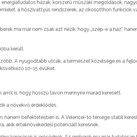
n: energiatudatos házak, korszerű műszaki megoldások, nagy
 szemlélet, a hőszivattyús rendszerek, az okosotthon funkció
berek ma már nem csak azt nézik, hogy „szép-e a ház”, hanem
óba került.
óbb. A nyugodtabb utcák, a természet közelsége és a fejlőd
 következő 10–15 évüket.
m arról is, hogy hosszú távon mennyire marad keresett.
zik a növekvő érdeklődés.
hanem befektetésben is. A Velencei-tó térsége stabil keresle
a, akik értéknövekedési potenciált keresnek.
ine keresések is erősödnek. Az emberek ma már tudatosan ker