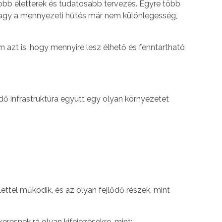
obb életterek és tudatosabb tervezés. Egyre több
k vagy a mennyezeti hűtés már nem különlegesség,
 azt is, hogy mennyire lesz élhető és fenntartható
ő infrastruktúra együtt egy olyan környezetet
ttel működik, és az olyan fejlődő részek, mint
esnek rá olyan kifejezésekre, mint: