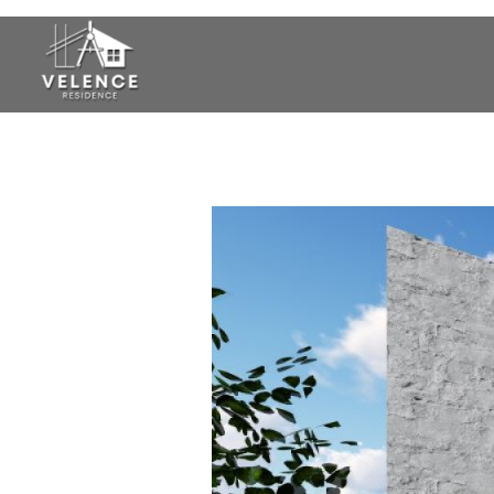
Eladó ház Velence, eladó ház
Eladó ház Velence, eladó ház