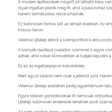
A modern építkezések mögött jól látható irány va
olyan ingatlan jelenik meg itt, ahol a passzívház
hanem természetes része a háznak.
Ez különösen fontos lett az elmúlt években. Az em
hosszú távon.
Velence Újtelep ebből a szempontból is erős pozíci
A környék ráadásul családos szemmel is egyre vonz
adnak, ahol sokan könnyebben el tudják képzelni a
És ez az ingatlanpiacon kulcskérdés.
Mert egy jó lokáció nem csak a jelenről szól. Hane
Velence Újtelep esetében pedig egyértelműen láts
Egyre többen gondolkodnak itt nemcsak otthonban, 
Újtelep, különösen érdekesek lehetnek azok számár
Az sem véletlen, hogy a környékhez kapcsolódó onl