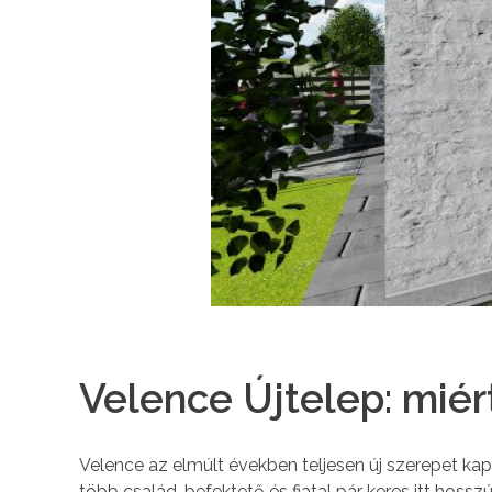
Velence Újtelep: miér
Velence az elmúlt években teljesen új szerepet k
több család, befektető és fiatal pár keres itt hos