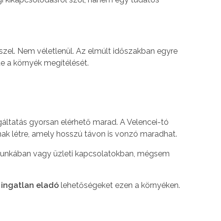
sszel. Nem véletlenül. Az elmúlt időszakban egyre
te a környék megítélését.
gáltatás gyorsan elérhető marad. A Velencei-tó
nak létre, amely hosszú távon is vonzó maradhat.
k munkában vagy üzleti kapcsolatokban, mégsem
 ingatlan eladó
lehetőségeket ezen a környéken.