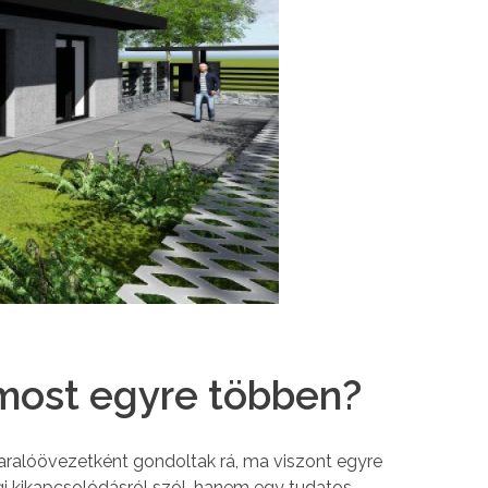
k most egyre többen?
aralóövezetként gondoltak rá, ma viszont egyre
égi kikapcsolódásról szól, hanem egy tudatos