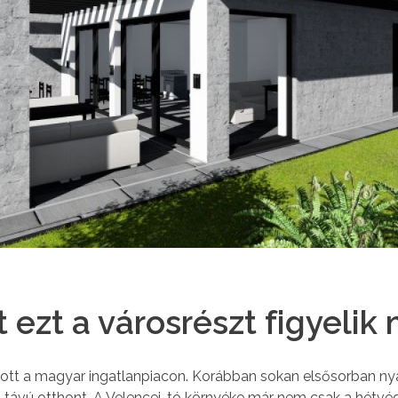
t ezt a városrészt figyeli
apott a magyar ingatlanpiacon. Korábban sokan elsősorban ny
szú távú otthont. A Velencei-tó környéke már nem csak a hétv