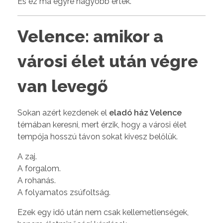
És ez ma egyre nagyobb érték.
Velence: amikor a
városi élet után végre
van levegő
Sokan azért kezdenek el
eladó ház Velence
témában keresni, mert érzik, hogy a városi élet
tempója hosszú távon sokat kivesz belőlük.
A zaj.
A forgalom.
A rohanás.
A folyamatos zsúfoltság.
Ezek egy idő után nem csak kellemetlenségek,