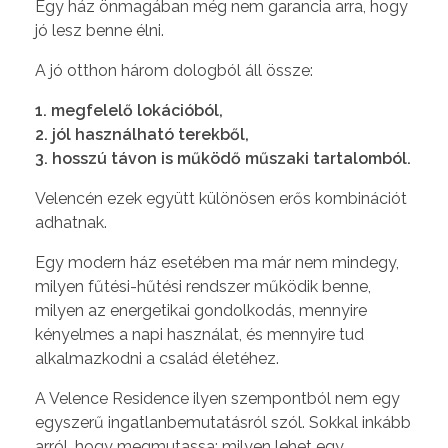
Egy ház önmagában még nem garancia arra, hogy
jó lesz benne élni.
A jó otthon három dologból áll össze:
1. megfelelő lokációból,
2. jól használható terekből,
3. hosszú távon is működő műszaki tartalomból.
Velencén ezek együtt különösen erős kombinációt
adhatnak.
Egy modern ház esetében ma már nem mindegy,
milyen fűtési-hűtési rendszer működik benne,
milyen az energetikai gondolkodás, mennyire
kényelmes a napi használat, és mennyire tud
alkalmazkodni a család életéhez.
A Velence Residence ilyen szempontból nem egy
egyszerű ingatlanbemutatásról szól. Sokkal inkább
arról, hogy megmutassa: milyen lehet egy